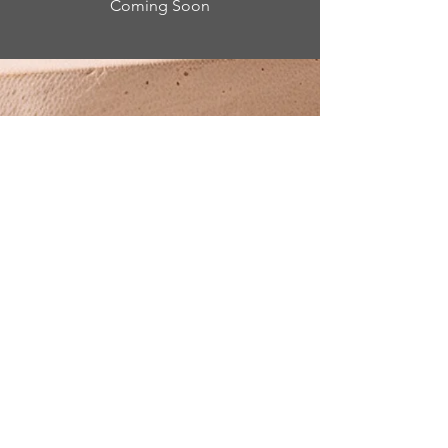
Coming Soon
Abonnieren
breathe & release class
"regenerate"
Vorschau
Kaufen 42 €
€