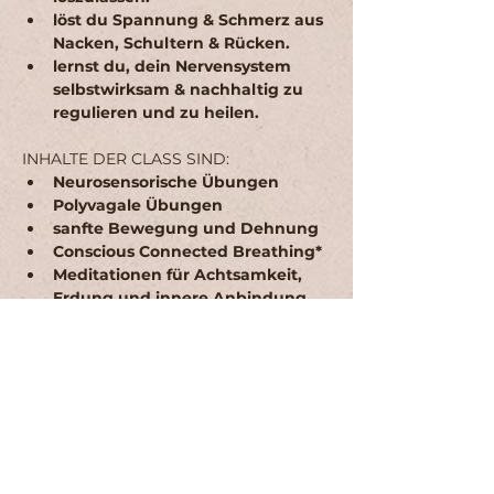
löst du Spannung & Schmerz aus 
Nacken, Schultern & Rücken.
lernst du, dein Nervensystem 
selbstwirksam & nachhaltig zu 
regulieren und zu heilen.
INHALTE DER CLASS SIND: 
Neurosensorische Übungen
Polyvagale Übungen
sanfte Bewegung und Dehnung
Conscious Connected Breathing* 
Meditationen für Achtsamkeit, 
Erdung und innere Anbindung
15 min Q&A
*Conscious Connected Breathing ist 
eine Atemtechnik, bei der verbunden 
und ohne Pause durch die Nase ein 
und durch den Mund ausgeatmet wird. 
Sie dient der Lösung von emotionalen 
Blockaden und der Regulation des 